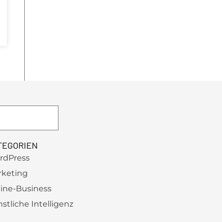
TEGORIEN
rdPress
rketing
ine-Business
stliche Intelligenz