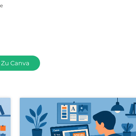
te
n
Zu Canva