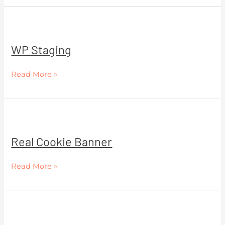
WP
Staging
WP Staging
Read More »
Real
Cookie
Real Cookie Banner
Banner
Read More »
WPForms