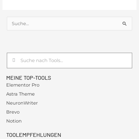
S
u
c
h
Suche
Suche
e
n
MEINE TOP-TOOLS
n
Elementor Pro
a
Astra Theme
c
NeuronWriter
h
Brevo
:
Notion
TOOLEMPFEHLUNGEN