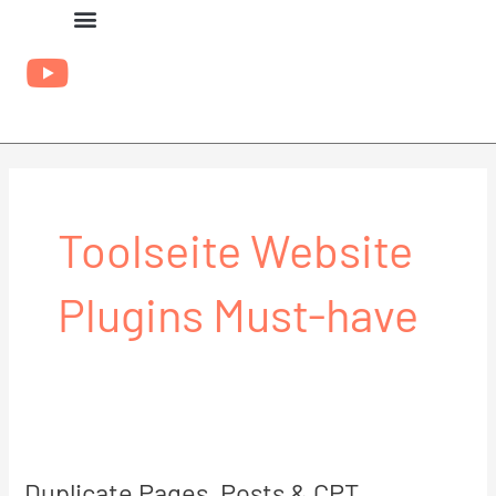
Zum
Inhalt
springen
Toolseite Website
Plugins Must-have
Duplicate
Pages,
Duplicate Pages, Posts & CPT
Posts