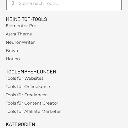
e
n
MEINE TOP-TOOLS
n
Elementor Pro
a
Astra Theme
c
NeuronWriter
h
Brevo
:
Notion
TOOLEMPFEHLUNGEN
Tools für Websites
Tools für Onlinekurse
Tools für Freelancer
Tools für Content Creator
Tools für Affiliate Marketer
KATEGORIEN