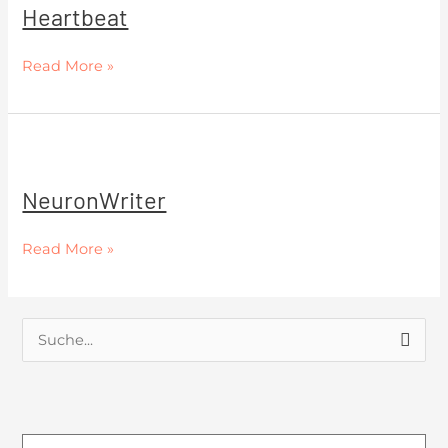
Heartbeat
Read More »
NeuronWriter
NeuronWriter
Read More »
S
u
c
h
Suche
Suche