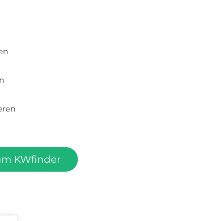
hen
on
eren
um KWfinder