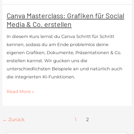
Canva Masterclass: Grafiken für Social
Canva
Media & Co. erstellen
Masterclass:
Grafiken
In diesem Kurs lernst du Canva Schritt für Schritt
für
kennen, sodass du am Ende problemlos deine
Social
eigenen Grafiken, Dokumente, Präsentationen & Co.
Media
erstellen kannst. Wir gucken uns die
&
unterschiedlichsten Beispiele an und natürlich auch
Co.
die integrierten KI-Funktionen.
erstellen
Read More »
←
Zurück
1
2