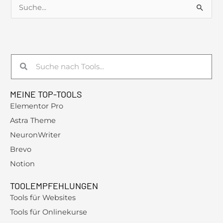
S
u
c
h
Suche
Suche
e
n
MEINE TOP-TOOLS
n
Elementor Pro
a
Astra Theme
c
NeuronWriter
h
Brevo
:
Notion
TOOLEMPFEHLUNGEN
Tools für Websites
Tools für Onlinekurse