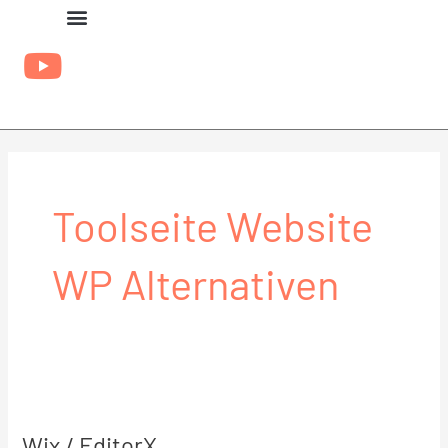
Zum
Inhalt
springen
Toolseite Website
WP Alternativen
Wix
/
Wix / EditorX
EditorX