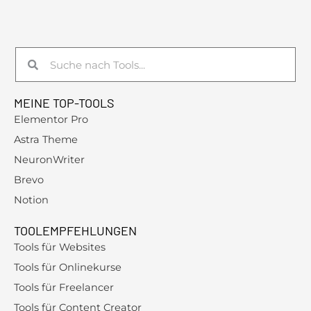
u
c
h
Suche
Suche
e
n
MEINE TOP-TOOLS
n
Elementor Pro
a
Astra Theme
c
NeuronWriter
h
Brevo
:
Notion
TOOLEMPFEHLUNGEN
Tools für Websites
Tools für Onlinekurse
Tools für Freelancer
Tools für Content Creator