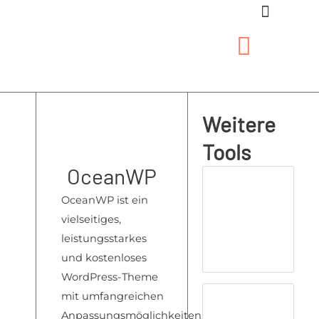
Zum
Inhalt
springen
Weitere
Tools
OceanWP
OceanW
P ist ein
vielseitiges,
leis
tungsstarkes
un
d kostenloses
Wo
rdPress-Theme
mit
umfangreichen
An
passungsmöglichkeiten,