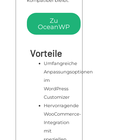
kompatibel bleibt.
Zu
OceanWP
Vorteile
Umfangreiche
Anpassungsoptionen
im
WordPress
Customizer
Hervorragende
WooCommerce-
Integration
mit
speziellen