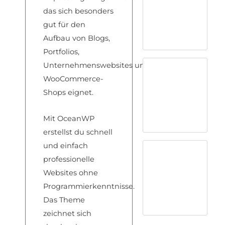
das
sich besonders
gut
für den
Aufbau v
on Blogs,
Port
folios,
Unternehmenswebsites
und
WooCommerce-
Shops eign
et.
Mit OceanWP
erstellst du schnell
und einfach
professionelle
Websites ohne
Programmierkenntnisse.
Das Theme
zeichnet sich