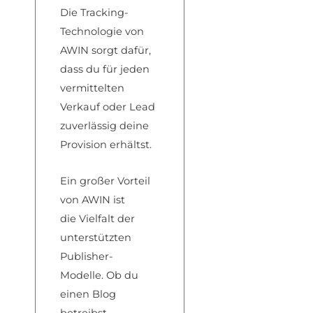
Die Tracking-
Technologi
e von
AWIN sor
gt dafür,
dass
du für jeden
verm
ittelten
Verkauf ode
r Lead
zuverlässig dein
e
Provision erh
ältst.
Ein groß
er Vorteil
von
AWIN ist
die
Vielfalt der
un
terstützten
Pub
lisher-
Modelle.
Ob du
einen Blo
g