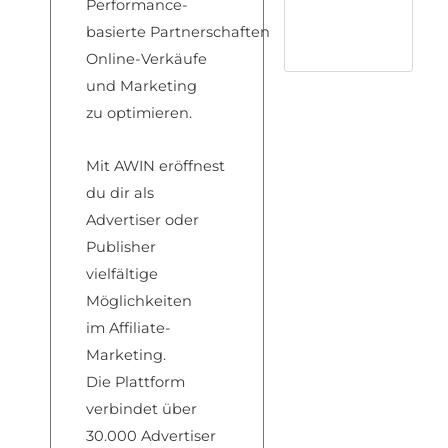
Performance-
basierte
Partnerschaften
Onli
ne-Verkäufe
un
d Marketing
zu
optimieren.
Mit AWIN
eröffnest
du d
ir als
Advertiser od
er
Publisher
vi
elfältige
Möglichkeiten
im
Affiliate-
Marketing.
Die
Plattform
verbindet
über
30.000 Advertiser