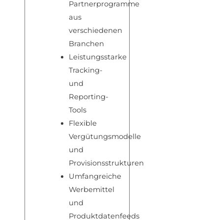
Partnerprogramme
aus
verschiedenen
Branchen
Leistungsstarke
Tracking-
und
Reporting-
Tools
Flexible
Vergütungsmodelle
und
Provisionsstrukturen
Umfangreiche
Werbemittel
und
Produktdatenfeeds