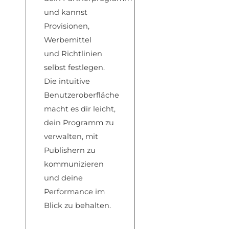
und
kannst
Provisionen,
W
erbemittel
und
Richtlinien
sel
bst festlegen.
Die
intuitive
Benutzeroberflä
che
macht es d
ir leicht,
dein
Programm zu
ve
rwalten, mit
Pub
lishern zu
komm
unizieren
und dei
ne
Performance
im
Blick zu beh
alten.