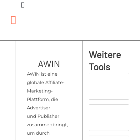
Zum
Inhalt
springen
Weitere
AWIN
Tools
AWIN ist
eine
globale A
ffiliate-
Marketing-
Plattform
, die
Advertiser
und
Publisher
zusa
mmenbringt,
um du
rch