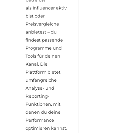
betreibst,
als
Influencer akt
iv
bist oder
Prei
svergleiche
anb
ietest – du
find
est passende
Pr
ogramme und
Too
ls für deinen
K
anal. Die
Plattform b
ietet
umfangreiche
Anal
yse- und
Reporting-
Funktione
n, mit
denen du
deine
Performance
op
timieren kannst.