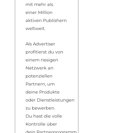
mit
mehr als
einer
Million
aktiven
Publishern
welt
weit.
Als Adve
rtiser
profitierst d
u von
einem rie
sigen
Netzwerk
an
potenziellen
P
artnern, um
dein
e Produkte
oder
Dienstleistungen
zu
bewerben.
Du
hast die volle
Kont
rolle über
dein
Partnerprogramm