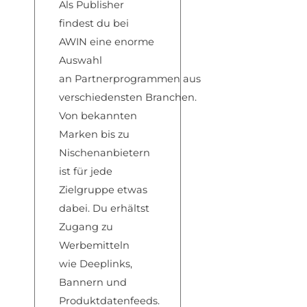
Als Publ
isher
findest d
u bei
AWIN eine
enorme
Auswahl
an
Partnerprogrammen
aus
verschiedensten
Branchen.
Von
bekannten
Marken bis
zu
Nischenanbietern
is
t für jede
Zielgruppe
etwas
dabei. Du e
rhältst
Zugang
zu
Werbemitteln
wie
Deeplinks,
Ban
nern und
Produktdatenfeeds
.