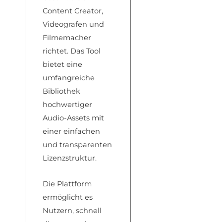
Content Crea
tor,
Videografen un
d
Filmemacher
r
ichtet. Das Too
l
bietet eine
u
mfangreiche
Bibliothek
ho
chwertiger
Audi
o-Assets mit
ei
ner einfachen
u
nd transparenten
Lize
nzstruktur.
Die Plattform
ermöglicht es
Nutzern, schnell