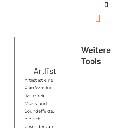
Zum
Inhalt
springen
Weitere
Tools
Artlist
Artlist ist
eine
Pla
ttform für
liz
enzfreie
Musik
und
Soundeffekte,
die
sich
besonders
an