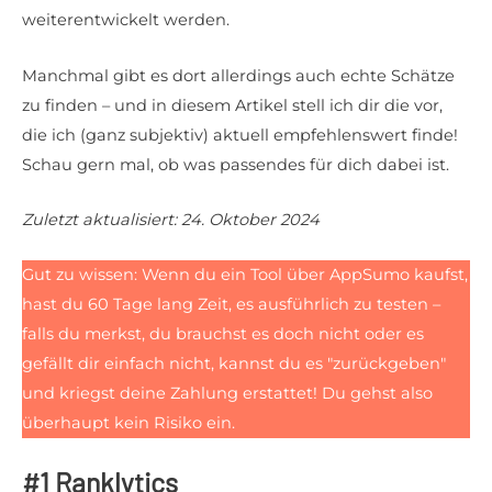
weiterentwickelt werden.
Manchmal gibt es dort allerdings auch echte Schätze
zu finden – und in diesem Artikel stell ich dir die vor,
die ich (ganz subjektiv) aktuell empfehlenswert finde!
Schau gern mal, ob was passendes für dich dabei ist.
Zuletzt aktualisiert: 24. Oktober 2024
Gut zu wissen: Wenn du ein Tool über AppSumo kaufst,
hast du 60 Tage lang Zeit, es ausführlich zu testen –
falls du merkst, du brauchst es doch nicht oder es
gefällt dir einfach nicht, kannst du es "zurückgeben"
und kriegst deine Zahlung erstattet! Du gehst also
überhaupt kein Risiko ein.
#1 Ranklytics